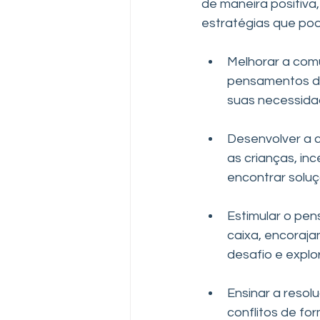
de maneira positiva,
estratégias que pod
Melhorar a comu
pensamentos de 
suas necessidad
Desenvolver a 
as crianças, in
encontrar solu
Estimular o pen
caixa, encoraja
desafio e expl
Ensinar a resol
conflitos de for