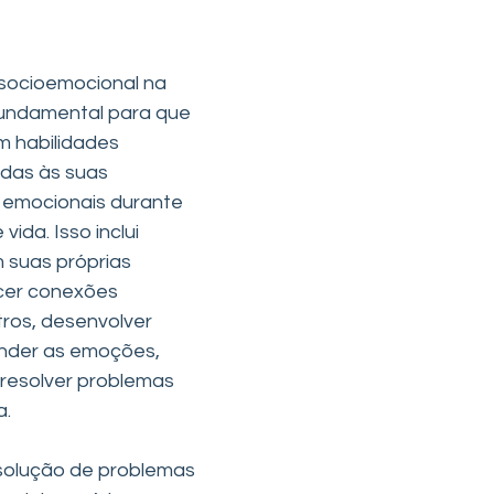
socioemocional na 
 fundamental para que 
m habilidades 
adas às suas 
e emocionais durante 
vida. Isso inclui 
 suas próprias 
cer conexões 
tros, desenvolver 
nder as emoções, 
resolver problemas 
a.
solução de problemas 