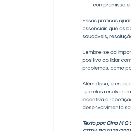
compromisso e 
Essas práticas ajud
essenciais que as b
saudáveis, resoluçã
Lembre-se da impo
positivo ao lidar co
problemas, como pa
Além disso, é crucia
que elas resolverem
incentiva a repetiç
desenvolvimento so
Texto por: Gina M G 