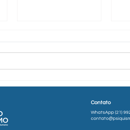
O Poder do Brincar –
Pale
Conexões, desenvolvimento
Impa
e memórias afetivas na
de t
infância
adol
Contato
WhatsApp (21) 99
contato@psiquis