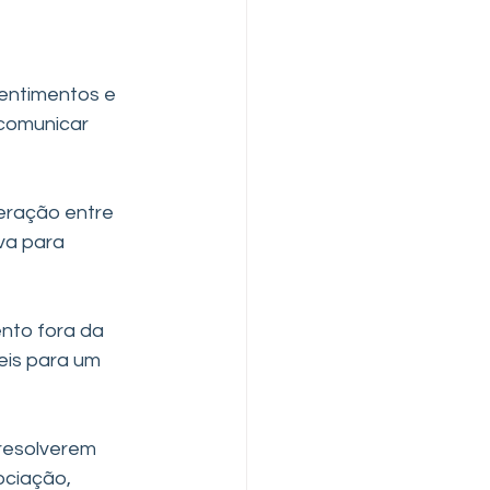
entimentos e 
comunicar 
eração entre 
va para 
nto fora da 
eis para um 
 resolverem 
ociação, 