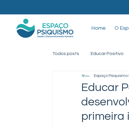
Home
O Es
Todos posts
Educar Positivo
Espaço Psiquismo
Mindfulness
TEA
Ter
Educar Po
desenvol
primeira 