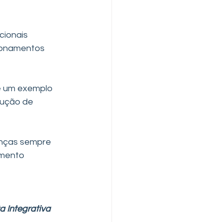
ionais 
ionamentos 
 um exemplo 
lução de 
anças sempre 
imento 
 Integrativa 