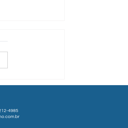
stras nas escolas:
ctos do uso excessivo
elas em crianças e
escentes
212-4985
mo.com.br