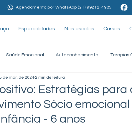
Agendamento por WhatsApp (21) 99212-4985
paço
Especialidades
Nas escolas
Cursos
Saúde Emocional
Autoconhecimento
Terapias
5 de mar. de 2024
2 min de leitura
apias
Nas escolas
Adolescentes
Ansiedade
sitivo: Estratégias para 
vimento Sócio emocional
infância - 6 anos