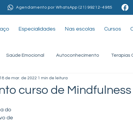
Agendamento por WhatsApp (21) 99212-4985
paço
Especialidades
Nas escolas
Cursos
Saúde Emocional
Autoconhecimento
Terapias
18 de mar. de 2022
1 min de leitura
apias
Nas escolas
Adolescentes
Ansiedade
to curso de Mindfulness
a do 
vo de 