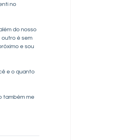
nti no 
 além do nosso 
 outro é sem 
róximo e sou 
cê e o quanto 
mo também me 