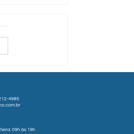
cas para inserir
fulness no seu dia a dia
212-4985
mo.com.br
eira: 09h às 19h