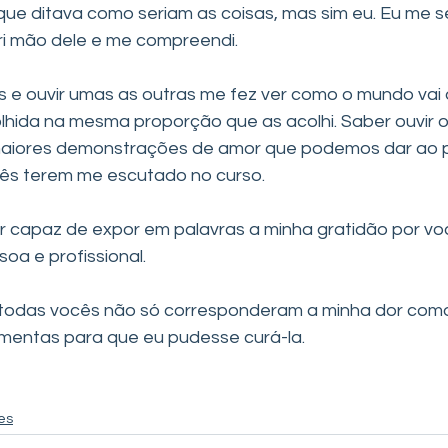
que ditava como seriam as coisas, mas sim eu. Eu me se
i mão dele e me compreendi. 
tos e ouvir umas as outras me fez ver como o mundo vai
olhida na mesma proporção que as acolhi. Saber ouvir o
aiores demonstrações de amor que podemos dar ao p
ês terem me escutado no curso. 
ser capaz de expor em palavras a minha gratidão por vo
oa e profissional.
e todas vocês não só corresponderam a minha dor co
mentas para que eu pudesse curá-la.
es