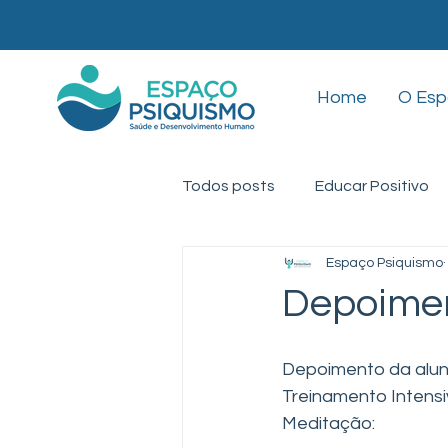
Home
O Es
Todos posts
Educar Positivo
Espaço Psiquismo
Mindfulness
TEA
Ter
Depoimen
Depoimento da alun
Treinamento Intensi
Meditação: