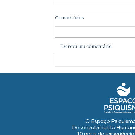
Comentários
Escreva um comentário
Atendimento multidisciplinar
para o desenvolvimento
infantil e adolescente: Um
olhar integrado
O Espaço Psiquismo
Desenvolvimento Humano
10 anos de experiênci