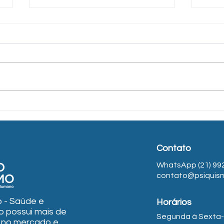
Explorando o potencial do
Práti
Mindfulness na minha prática
Mind
psicoterapêutica -
Popularidade e escassez de
conhecimento
Contato
WhatsApp (21) 99
contato@psiquis
 - Saúde e
Horários
 possui mais de
Segunda à Sexta-f
a no mercado e