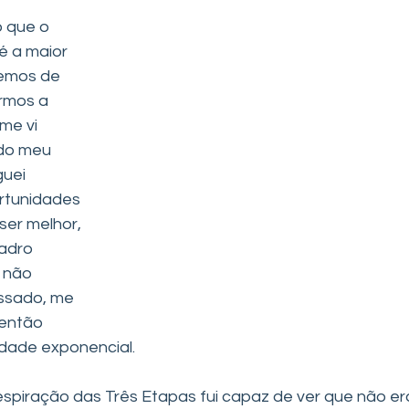
 que o 
 a maior 
emos de 
rmos a 
me vi 
do meu 
uei 
rtunidades 
ser melhor, 
adro 
 não 
ssado, me 
 então 
dade exponencial. 
spiração das Três Etapas fui capaz de ver que não er