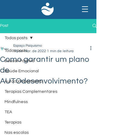
Post
Todos posts
Espaço Psiquismo
Todos posts
18 de mar. de 2022
1 min de leitura
Como garantir um plano
Educar Positivo
de
Saúde Emocional
AUTOdesenvolvimento?
Autoconhecimento
Terapias Complementares
Mindfulness
TEA
Terapias
Nas escolas